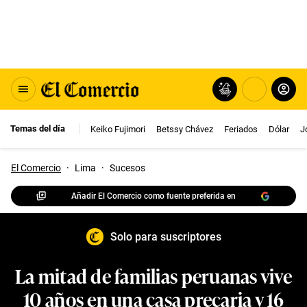
Temas del día
Keiko Fujimori
Betssy Chávez
Feriados
Dólar
J
El Comercio
·
Lima
·
Sucesos
Añadir El Comercio como fuente preferida en
Solo para suscriptores
La mitad de familias peruanas vive
10 años en una casa precaria y 16