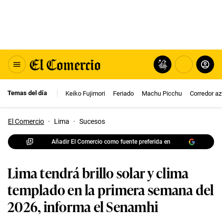
Temas del día
Keiko Fujimori
Feriado
Machu Picchu
Corredor az
El Comercio
·
Lima
·
Sucesos
Añadir El Comercio como fuente preferida en
Lima tendrá brillo solar y clima
templado en la primera semana del
2026, informa el Senamhi