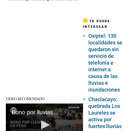
TE PUEDE
INTERESAR
Osiptel: 130
localidades se
quedaron sin
servicio de
telefonía e
internet a
causa de las
lluvias e
inundaciones
VIDEO RECOMENDADO
Chaclacayo:
quebrada Los
Bono por lluvias en Perú: ¿Cuál es el LINK para saber si eres beneficiario de los S/ 500?
Laureles se
activa por
fuertes lluvias