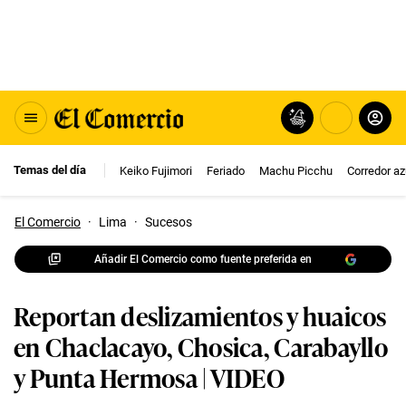
Temas del día
Keiko Fujimori
Feriado
Machu Picchu
Corredor az
El Comercio
·
Lima
·
Sucesos
Añadir El Comercio como fuente preferida en
Reportan deslizamientos y huaicos
en Chaclacayo, Chosica, Carabayllo
y Punta Hermosa | VIDEO