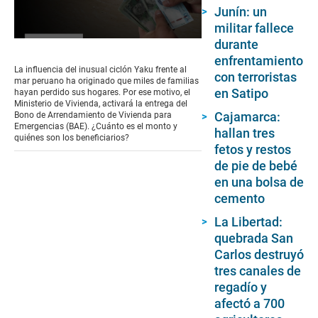
Junín: un
militar fallece
durante
0
seconds
enfrentamiento
of
La influencia del inusual ciclón Yaku frente al
con terroristas
2
mar peruano ha originado que miles de familias
minutes,
en Satipo
hayan perdido sus hogares. Por ese motivo, el
37
Ministerio de Vivienda, activará la entrega del
seconds
Cajamarca:
Bono de Arrendamiento de Vivienda para
Emergencias (BAE). ¿Cuánto es el monto y
hallan tres
quiénes son los beneficiarios?
fetos y restos
de pie de bebé
en una bolsa de
cemento
La Libertad:
quebrada San
Carlos destruyó
tres canales de
regadío y
afectó a 700