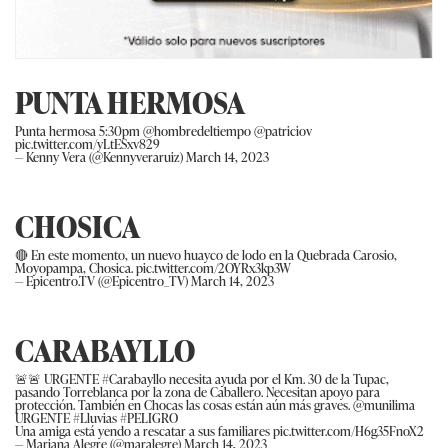
PUNTA HERMOSA
Punta hermosa 5:30pm
@hombredeltiempo
@patriciov
pic.twitter.com/yLtESxv829
— Kenny Vera (@Kennyveraruiz)
March 14, 2023
CHOSICA
🔴 En este momento, un nuevo huayco de lodo en la Quebrada Carosio,
Moyopampa, Chosica.
pic.twitter.com/2OYRx3kp3W
— Epicentro.TV (@Epicentro_TV)
March 14, 2023
CARABAYLLO
🚨🚨 URGENTE
#Carabayllo
necesita ayuda por el Km. 30 de la Tupac,
pasando Torreblanca por la zona de Caballero. Necesitan apoyo para
protección. También en Chocas las cosas están aún más graves.
@munilima
URGENTE
#Lluvias
#PELIGRO
Una amiga está yendo a rescatar a sus familiares
pic.twitter.com/H6g35FnoX2
— Mariana Alegre (@maralegre)
March 14, 2023