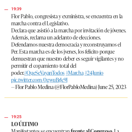
19:39
Flor Pablo, congresista y exministra, se encuentra en la
marcha contra el Legislativo.
Declara que asistió a la marcha por invitación de jóvenes.
Además, reclama un adelanto de elecciones.
Defendamos nuestra democracia y reconstruyamos el
Per. Esta marcha es de los jvenes, los felicito porque
demuestran que nuestro deber es seguir vigilantes y no
permitir el copamiento total del
poder.
#QueSeVayanTodos
#Marcha
#24Junio
pic.twitter.com/0gwuBrJc9l
— Flor Pablo Medina (@FlorPabloMedina)
June 25, 2023
19:25
LO ÚLTIMO
Manifestantes se encuentran
frente al Congreso
. La