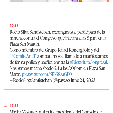
16:29
Rocío Silva Santisteban, excongresista, participará de la
marcha contra el Congreso que iniciará a las 5 p.m. en la
Plaza San Martín.
Como miembro del Grupo Rafael Roncagliolo y del
@ComiteAnaT
compartimos el llamado a manifestarnos
de forma pblica y pacfica contra la
#DictaduraCongresal
.
Nos vemos maana sbado 24 a las 5:00pm en Plaza San
Martn.
pic.twitter.com/pT6S8saGE0
— RocioSilvaSantisteban (@pavese)
June 24, 2023
15:38
Mirtha Vásquez, quien fue presidenta del Consejo de