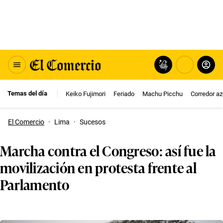
Temas del día
Keiko Fujimori
Feriado
Machu Picchu
Corredor az
El Comercio
·
Lima
·
Sucesos
Marcha contra el Congreso: así fue la
movilización en protesta frente al
Parlamento