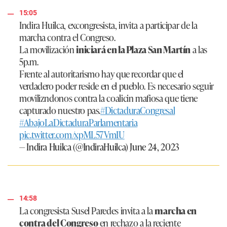
15:05
Indira Huilca, excongresista, invita a participar de la
marcha contra el Congreso.
La movilización
iniciará en la Plaza San Martín
a las
5p.m.
Frente al autoritarismo hay que recordar que el
verdadero poder reside en el pueblo. Es necesario seguir
movilizndonos contra la coalicin mafiosa que tiene
capturado nuestro pas.
#DictaduraCongresal
#AbajoLaDictaduraParlamentaria
pic.twitter.com/xpML57VmIU
— Indira Huilca (@IndiraHuilca)
June 24, 2023
14:58
La congresista Susel Paredes invita a la
marcha en
contra del Congreso
en rechazo a la reciente