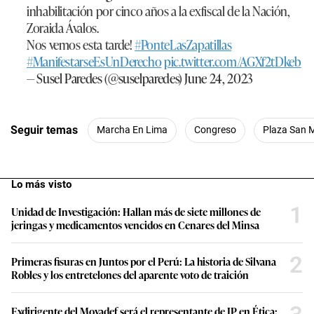
inhabilitación por cinco años a la exfiscal de la Nación,
Zoraida Ávalos.
Nos vemos esta tarde!
#PonteLasZapatillas
#ManifestarseEsUnDerecho
pic.twitter.com/AGXf2tDkeb
— Susel Paredes (@suselparedes)
June 24, 2023
Seguir temas
Marcha En Lima
Congreso
Plaza San M
Lo más visto
1
Unidad de Investigación: Hallan más de siete millones de
jeringas y medicamentos vencidos en Cenares del Minsa
2
Primeras fisuras en Juntos por el Perú: La historia de Silvana
Robles y los entretelones del aparente voto de traición
Exdirigente del Movadef será el representante de JP en Ética: