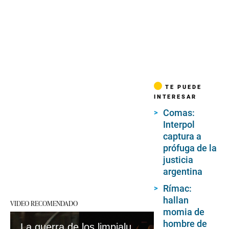
TE PUEDE
INTERESAR
Comas:
Interpol
captura a
prófuga de la
justicia
argentina
Rímac:
hallan
VIDEO RECOMENDADO
momia de
hombre de
La guerra de los limpialunas por los semáforos de Lima: dónde operan y qué denuncian tienen