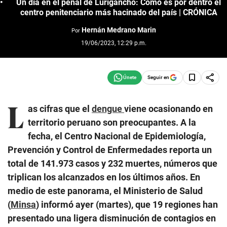
Un día en el penal de Lurigancho: Cómo es por dentro el
centro penitenciario más hacinado del país | CRÓNICA
Hernán Medrano Marin
Por
19/06/2023, 12:29 p.m.
Seguir en
L
as cifras que el
dengue
viene ocasionando en
territorio peruano son preocupantes. A la
fecha, el Centro Nacional de Epidemiología,
Prevención y Control de Enfermedades reporta un
total de 141.973 casos y 232 muertes, números que
triplican los alcanzados en los últimos años. En
medio de este panorama, el Ministerio de Salud
(
Minsa
) informó ayer (martes), que 19 regiones han
presentado una ligera disminución de contagios en