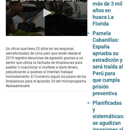
más de 3 mil
años en
huaca La
Florida
Pamela
0
Cabanillas:
seconds
España
of
Un oficio que tiene 25 años en las esquinas
9
aprueba su
semaforizadas de Lima pero que recién desde el
minutes,
2019 registra denuncias de agresión gracias a un
extradición y
2
sector que utiliza la fachada de limpialunas para
seconds
será traída al
asaltar o coaccionar a choferes a darle dinero,
perjudicando a quienes sí intentan trabajar
Perú para
honradamente. El Comercio siguió los pasos de los
que cumpla
limpialunas para el episodio 24 del microprograma
prisión
#pasaenlacalle
preventiva
Planificadas
y
sistemáticas:
se agudizan
invasiones al