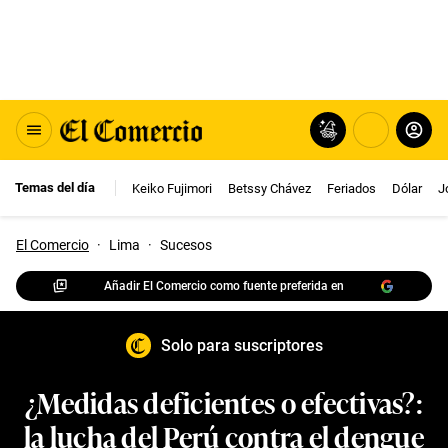
Temas del día
Keiko Fujimori
Betssy Chávez
Feriados
Dólar
J
El Comercio
·
Lima
·
Sucesos
Añadir El Comercio como fuente preferida en
Solo para suscriptores
¿Medidas deficientes o efectivas?:
la lucha del Perú contra el dengue