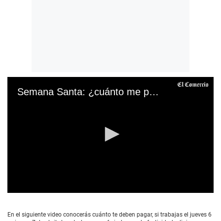
Semana Santa: ¿cuánto me pagarán si trabajo Jueves Santo y Viernes Santo?
0
s
e
En el siguiente video conocerás cuánto te deben pagar, si trabajas el jueves 6
c