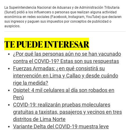
s
e
La Superintendencia Nacional de Aduanas y de Administración Tributaria
c
(Sunat) pidió a los influencers o personas que realizan alguna actividad
o
económica en redes sociales (Facebook, Instagram, YouTube) que declaren
n
sus ingresos y paguen sus impuestos por conceptos de publicidad o
d
auspicios.
s
o
f
TE PUEDE INTERESAR
0
s
e
¿Por qué las personas aún no se han vacunado
c
contra el COVID-19? Estas son sus respuestas
o
n
Fuerzas Armadas: ¿en qué consistirá su
d
intervención en Lima y Callao y desde cuándo
s
rige la medida?
Osiptel: 4 mil celulares al día son robados en
Perú
COVID-19: realizarán pruebas moleculares
gratuitas a taxistas, pasajeros y vecinos en tres
distritos de Lima Norte
Variante Delta del COVID-19 muestra leve