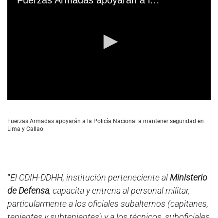
0
s
e
Fuerzas Armadas apoyarán a la Policía Nacional a mantener seguridad en
c
Lima y Callao
o
n
d
s
o
f
“
El CDIH-DDHH, institución perteneciente al
Ministerio
2
m
de Defensa
, capacita y entrena al personal militar,
i
particularmente a los oficiales subalternos (capitanes,
n
u
tenientes y subtenientes) y a los técnicos, suboficiales