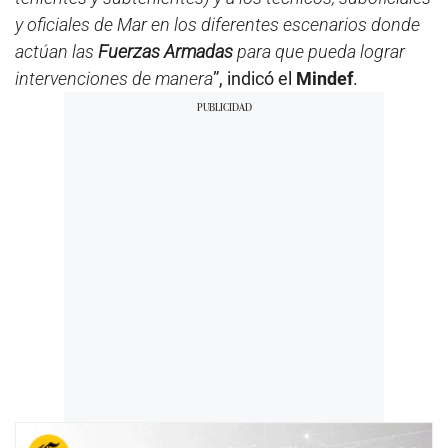
t
e
y oficiales de Mar en los diferentes escenarios donde
s
actúan las
Fuerzas Armadas
para que pueda lograr
,
4
intervenciones de manera
”, indicó el
Mindef
.
9
s
e
c
o
n
d
s