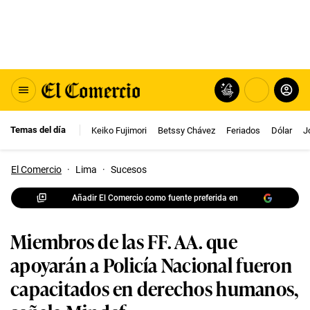
Temas del día
Keiko Fujimori
Betssy Chávez
Feriados
Dólar
J
El Comercio
·
Lima
·
Sucesos
Añadir El Comercio como fuente preferida en
Miembros de las FF. AA. que
apoyarán a Policía Nacional fueron
capacitados en derechos humanos,