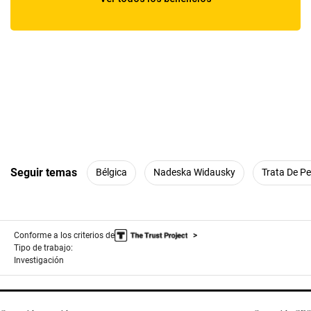
Seguir temas
Bélgica
Nadeska Widausky
Trata De P
Conforme a los criterios de
Tipo de trabajo:
Investigación