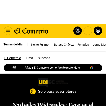
Temas del día
Keiko Fujimori
Betssy Chávez
Feriados
Jorge Me
El Comercio
·
Lima
·
Sucesos
Añadir El Comercio como fuente preferida en
Solo para suscriptores
Nadeska Widausky: Este es el