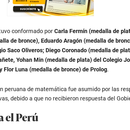
stuvo conformado por
Carla Fermín (medalla de plat
lla de bronce), Eduardo Aragón (medalla de bronc
gio Saco Oliveros; Diego Coronado (medalla de plat
añete, Yohan Min (medalla de plata) del Colegio J
y Flor Luna (medalla de bronce) de Prolog
.
ción peruana de matemática fue asumido por las res
vas, debido a que no recibieron respuesta del Gobi
a el Perú