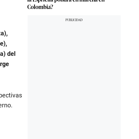
Colombia?
a),
e),
a) del
orge
pectivas
erno.