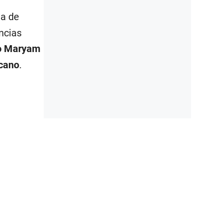
la de
encias
io Maryam
icano
.