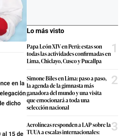
Lo más visto
1
Papa León XIV en Perú: estas son
todas las actividades confirmadas en
Lima, Chiclayo, Cusco y Pucallpa
2
Simone Biles en Lima: paso a paso,
once en la
la agenda de la gimnasta más
ganadora del mundo y una visita
elegación
que emocionará a toda una
de dicho
selección nacional
3
Aerolíneas responden a LAP sobre la
TUUA a escalas internacionales:
 al 15 de