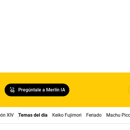
Pregúntale a Merlín IA
ón XIV
Temas del día
Keiko Fujimori
Feriado
Machu Pic