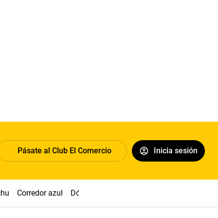
Pásate al Club El Comercio
Inicia sesión
chu
Corredor azul
Dólar
Congreso
Nasca
Acuña
Toled