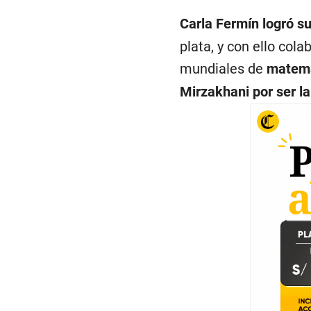
Carla Fermín logró s
plata, y con ello col
mundiales de
matemá
Mirzakhani por ser l