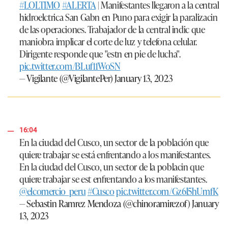
#LOLTIMO
#ALERTA
| Manifestantes llegaron a la central
hidroelctrica San Gabn en Puno para exigir la paralizacin
de las operaciones. Trabajador de la central indic que
maniobra implicar el corte de luz y telefona celular.
Dirigente responde que "estn en pie de lucha".
pic.twitter.com/BLuf11WoSN
— Vigilante (@VigilantePer)
January 13, 2023
16:04
En la ciudad del Cusco, un sector de la población que
quiere trabajar se está enfrentando a los manifestantes.
En la ciudad del Cusco, un sector de la poblacin que
quiere trabajar se est enfrentando a los manifestantes.
@elcomercio_peru
#Cusco
pic.twitter.com/Gz6l5hUmfK
— Sebastin Ramrez Mendoza (@chinoramirezof)
January
13, 2023