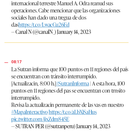
internacional terrestre Manuel A. Odra reanud sus
operaciones. Cabe mencionar que las organizaciones
sociales han dado una tregua de dos
das
https://t.co/LwacCu26Ed
— Canal N (@canalN_)
January 14, 2023
08:17
La Sutran informa que 100 puntos en 11 regiones del país
se encuentran con tránsito interrumpido.
[Actualizacin, 8:00 h.]
#SutranInforma
| A esta hora, 100
puntos en 11 regiones del pas se encuentran con trnsito
interrumpido.
Revisa la actualizacin permanente de las vas en nuestro
#MapaInteractivo
https://t.co/aLbXiSaHus
pic.twitter.com/jixZdm845E
— SUTRAN PER (@sutranperu)
January 14, 2023