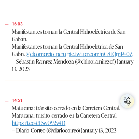
16:03
Manifestantes toman la Central Hidroeléctrica de San
Gabán.
Manifestantes toman la Central Hidroelctrica de San
Gabn.
@elcomercio_peru
pic.twitter.com/nG8tQmP40Z
— Sebastin Ramrez Mendoza (@chinoramirezof)
January
13, 2023
14:51
Matucana: tránsito cerrado en la Carretera Central.
Matucana: trnsito cerrado en la Carretera Central
https://t.co/cT5w092v4D
— Diario Correo (@diariocorreo)
January 13, 2023