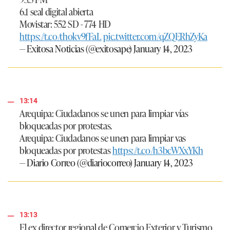
6.1 seal digital abierta
Movistar: 552 SD - 774 HD
https://t.co/thokv9fFaL
pic.twitter.com/qZQERhZyKa
— Exitosa Noticias (@exitosape)
January 14, 2023
13:14
Arequipa: Ciudadanos se unen para limpiar vías
bloqueadas por protestas.
Arequipa: Ciudadanos se unen para limpiar vas
bloqueadas por protestas
https://t.co/h3bcWXxYKh
— Diario Correo (@diariocorreo)
January 14, 2023
13:13
El ex director regional de Comercio Exterior y Turismo