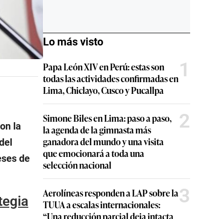
Lo más visto
1
Papa León XIV en Perú: estas son
todas las actividades confirmadas en
Lima, Chiclayo, Cusco y Pucallpa
2
Simone Biles en Lima: paso a paso,
on la
la agenda de la gimnasta más
ganadora del mundo y una visita
del
que emocionará a toda una
eses de
selección nacional
3
Aerolíneas responden a LAP sobre la
tegia
TUUA a escalas internacionales:
“Una reducción parcial deja intacta