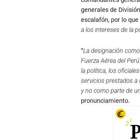
c
o
generales de Divisió
n
d
escalafón, por lo que
s
V
a los intereses de la po
o
l
u
m
“
La designación como 
e
9
Fuerza Aérea del Perú
0
%
la política, los oficial
servicios prestados a 
y no como parte de un 
pronunciamiento.