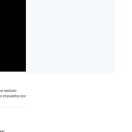
ue realizan
us impuestos por
es