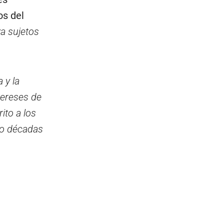
os del
a sujetos
 y la
tereses de
rito a los
tro décadas