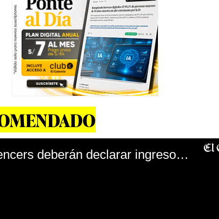
COMENDADO
SUNAT: ¿Influencers deberán declarar ingresos y pagar impuestos?