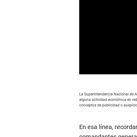
0
s
e
c
La Superintendencia Nacional de Ad
o
alguna actividad económica en red
n
d
conceptos de publicidad o auspicio
s
o
f
0
En esa línea, recorda
s
e
comandantes generales