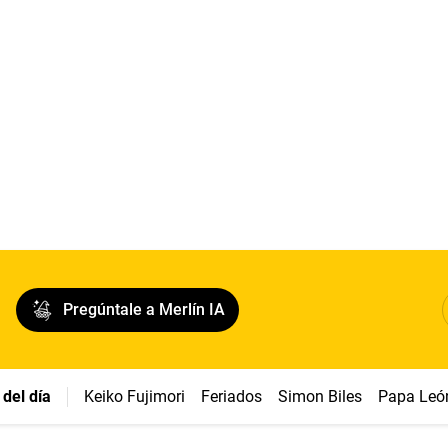
Pregúntale a Merlín IA
del día
Keiko Fujimori
Feriados
Simon Biles
Papa Leó