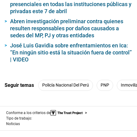
presenciales en todas las instituciones públicas y
privadas este 7 de abril
Abren investigación preliminar contra quienes
resulten responsables por daños causados a
sedes del MP, PJ y otras entidades
José Luis Gavidia sobre enfrentamientos en Ica:
“En ningún sitio está la situación fuera de control”
| VIDEO
Seguir temas
Policía Nacional Del Perú
PNP
Inmovili
Conforme a los criterios de
Tipo de trabajo:
Noticias