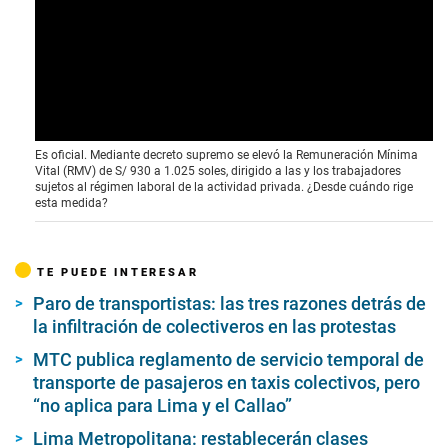
Es oficial. Mediante decreto supremo se elevó la Remuneración Mínima
Vital (RMV) de S/ 930 a 1.025 soles, dirigido a las y los trabajadores
sujetos al régimen laboral de la actividad privada. ¿Desde cuándo rige
esta medida?
TE PUEDE INTERESAR
Paro de transportistas: las tres razones detrás de
la infiltración de colectiveros en las protestas
MTC publica reglamento de servicio temporal de
transporte de pasajeros en taxis colectivos, pero
“no aplica para Lima y el Callao”
Lima Metropolitana: restablecerán clases