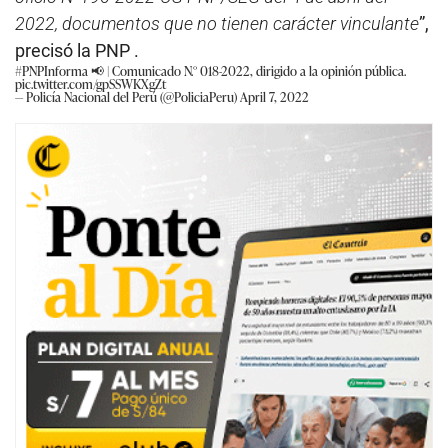
2022, documentos que no tienen carácter vinculante
”,
precisó la PNP .
#PNPInforma
📢 | Comunicado N.° 018-2022, dirigido a la opinión pública.
pic.twitter.com/gpSSWKXgZt
— Policía Nacional del Perú (@PoliciaPeru)
April 7, 2022