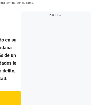
s del terminal son su cama.
do en su
dadana
ás de un
dades le
 delito,
tad.