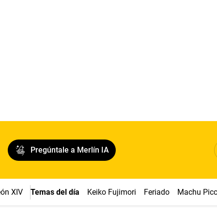
Pregúntale a Merlín IA
ón XIV
Temas del día
Keiko Fujimori
Feriado
Machu Pic