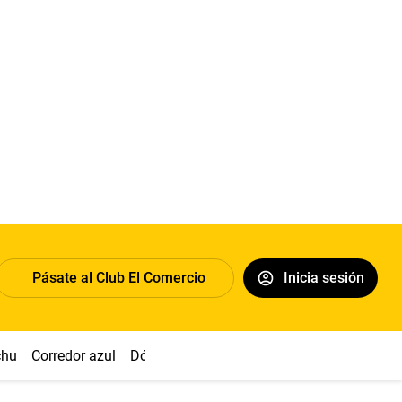
Pásate al Club El Comercio
Inicia sesión
chu
Corredor azul
Dólar
Congreso
Nasca
Acuña
Toled