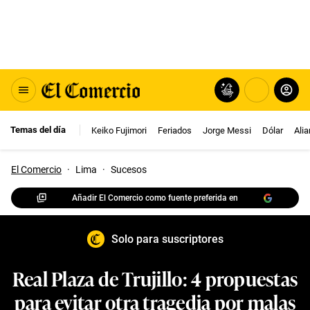
Temas del día
Keiko Fujimori
Feriados
Jorge Messi
Dólar
Ali
El Comercio
·
Lima
·
Sucesos
Añadir El Comercio como fuente preferida en
Solo para suscriptores
Real Plaza de Trujillo: 4 propuestas
para evitar otra tragedia por malas