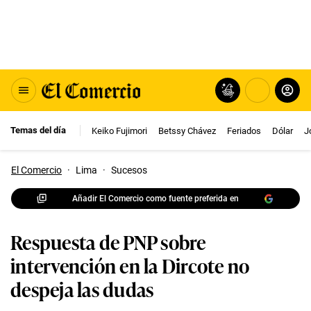
Temas del día
Keiko Fujimori
Betssy Chávez
Feriados
Dólar
J
El Comercio
·
Lima
·
Sucesos
Añadir El Comercio como fuente preferida en
Respuesta de PNP sobre
intervención en la Dircote no
despeja las dudas