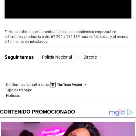
0
s
e
El Minsa estima que la eventual tercera ola pandémica empezará en
c
setiembre y produciría entre 67.292 y 115.189 nuevos fallecidos y al menos
o
2,4 millones de infectados.
n
d
s
Seguir temas
Policía Nacional
Dircote
o
f
2
m
i
n
Conforme a los criterios de
u
Tipo de trabajo:
t
Noticias
e
s
,
3
9
s
e
c