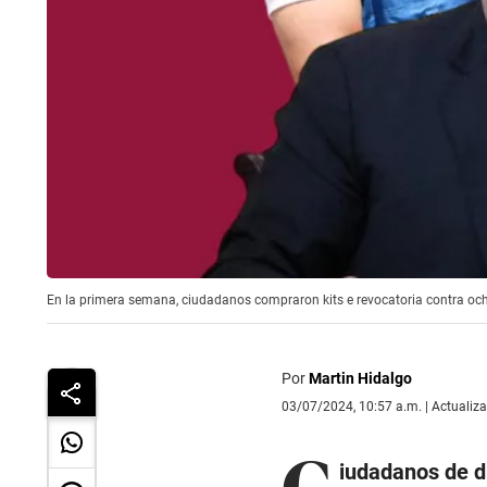
En la primera semana, ciudadanos compraron kits e revocatoria contra ocho
Por
Martin Hidalgo
03/07/2024, 10:57 a.m. | Actualiz
C
iudadanos de d