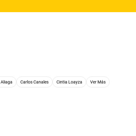
 Aliaga
Carlos Canales
Cintia Loayza
Ver Más