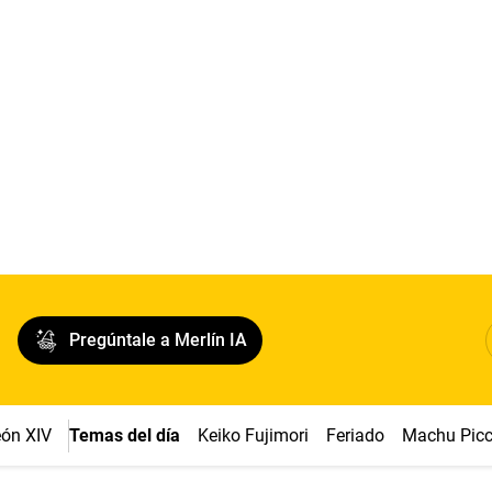
Pregúntale a Merlín IA
ón XIV
Temas del día
Keiko Fujimori
Feriado
Machu Pic