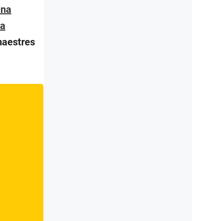
ina
ia
maestres