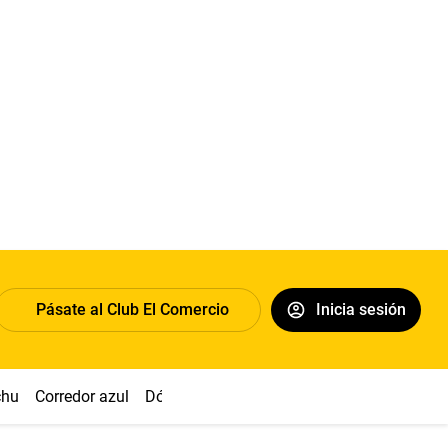
Pásate al Club El Comercio
Inicia sesión
chu
Corredor azul
Dólar
Congreso
Nasca
Acuña
Toled