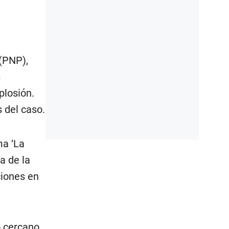
 (PNP),
s
plosión.
 del caso.
ma ‘La
a de la
ciones en
 cercano