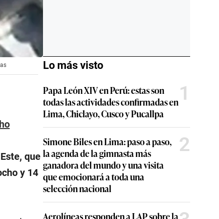
Lo más visto
ias
1
Papa León XIV en Perú: estas son
todas las actividades confirmadas en
Lima, Chiclayo, Cusco y Pucallpa
ho
2
Simone Biles en Lima: paso a paso,
la agenda de la gimnasta más
 Este, que
ganadora del mundo y una visita
ocho y 14
que emocionará a toda una
selección nacional
Aerolíneas responden a LAP sobre la