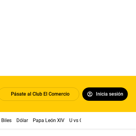
Pásate al Club El Comercio
Inicia sesión
Biles
Dólar
Papa León XIV
U vs Cristal
Congreso
Mach