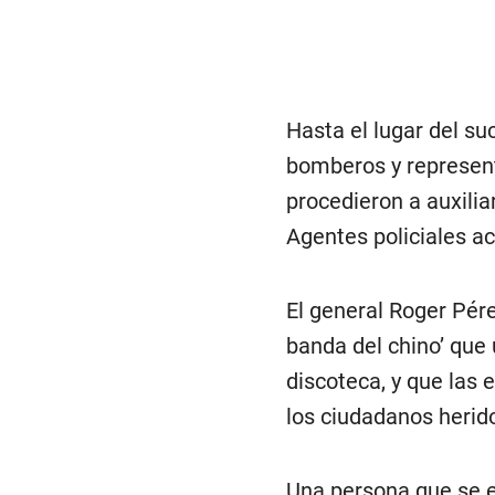
4
8
s
e
c
o
n
Hasta el lugar del su
d
s
bomberos y represent
V
o
procedieron a auxilia
l
u
Agentes policiales ac
m
e
0
%
El general Roger Pére
banda del chino’ que
discoteca, y que las 
los ciudadanos herid
Una persona que se 