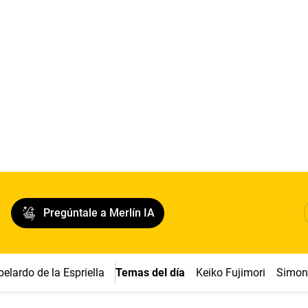
Pregúntale a Merlín IA
belardo de la Espriella
Temas del día
Keiko Fujimori
Simon 