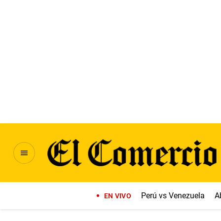
Perú vs Venezuela
A
EN VIVO