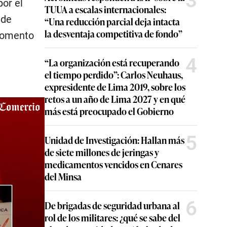
3
por el
TUUA a escalas internacionales:
 de
“Una reducción parcial deja intacta
la desventaja competitiva de fondo”
 momento
4
“La organización está recuperando
el tiempo perdido”: Carlos Neuhaus,
expresidente de Lima 2019, sobre los
retos a un año de Lima 2027 y en qué
más está preocupado el Gobierno
5
Unidad de Investigación: Hallan más
de siete millones de jeringas y
medicamentos vencidos en Cenares
del Minsa
6
De brigadas de seguridad urbana al
rol de los militares: ¿qué se sabe del