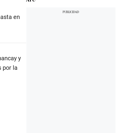
hasta en
hancay y
 por la