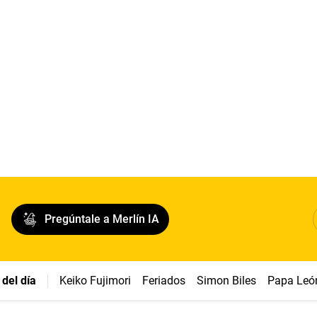
Pregúntale a Merlín IA
del día
Keiko Fujimori
Feriados
Simon Biles
Papa Leó