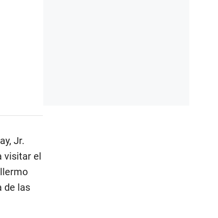
y, Jr.
visitar el
illermo
 de las