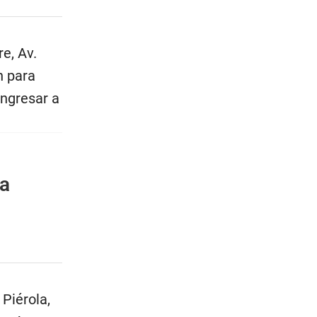
re, Av.
n para
ingresar a
ma
 Piérola,