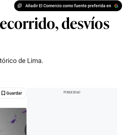
Añadir El Comercio como fuente preferida en
recorrido, desvíos
tórico de Lima.
Guardar