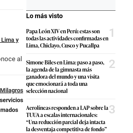
Lo más visto
1
Papa León XIV en Perú: estas son
todas las actividades confirmadas en
 Lima y
Lima, Chiclayo, Cusco y Pucallpa
onoce al
2
Simone Biles en Lima: paso a paso,
la agenda de la gimnasta más
ganadora del mundo y una visita
que emocionará a toda una
selección nacional
 Milagros
 servicios
3
Aerolíneas responden a LAP sobre la
ramados
TUUA a escalas internacionales:
“Una reducción parcial deja intacta
la desventaja competitiva de fondo”