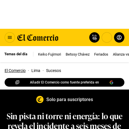
Temas del día
Keiko Fujimori
Betssy Chávez
Feriados
Alianza v
El Comercio
·
Lima
·
Sucesos
Añadir El Comercio como fuente preferida en
Solo para suscriptores
Sin pista ni torre ni energía: lo que
revela el incidente a seis meses de