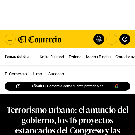
Temas del día
Keiko Fujimori
Feriado
Machu Picchu
Corredor az
El Comercio
·
Lima
·
Sucesos
Añadir El Comercio como fuente preferida en
Terrorismo urbano: el anuncio del
gobierno, los 16 proyectos
estancados del Congreso y las