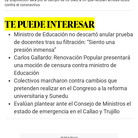
c
contra el coronavirus.
o
n
d
TE PUEDE INTERESAR
s
o
f
Ministro de Educación no descartó anular prueba
0
de docentes tras su filtración: “Siento una
s
e
presión inmensa”
c
Carlos Gallardo: Renovación Popular presentará
o
n
una moción de censura contra ministro de
d
s
Educación
Colectivos marcharon contra cambios que
pretenden realizar en el Congreso a la reforma
universitaria y Sunedu
Evalúan plantear ante el Consejo de Ministros el
estado de emergencia en el Callao y Trujillo