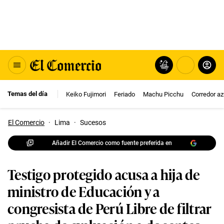
Temas del día
Keiko Fujimori
Feriado
Machu Picchu
Corredor az
El Comercio
·
Lima
·
Sucesos
Añadir El Comercio como fuente preferida en
Testigo protegido acusa a hija de
ministro de Educación y a
congresista de Perú Libre de filtrar