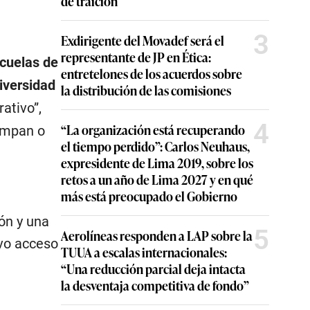
de traición
3
Exdirigente del Movadef será el
representante de JP en Ética:
scuelas de
entretelones de los acuerdos sobre
iversidad
la distribución de las comisiones
ativo”,
4
“La organización está recuperando
rumpan o
el tiempo perdido”: Carlos Neuhaus,
expresidente de Lima 2019, sobre los
retos a un año de Lima 2027 y en qué
más está preocupado el Gobierno
ón y una
5
Aerolíneas responden a LAP sobre la
uvo acceso
TUUA a escalas internacionales:
“Una reducción parcial deja intacta
la desventaja competitiva de fondo”