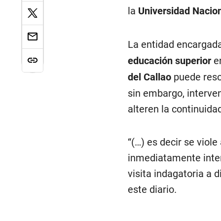
la
Universidad Nacion
La entidad encargad
educación superior
en
del Callao
puede resol
sin embargo, interve
alteren la continuida
“(…) es decir se viol
inmediatamente inter
visita indagatoria a 
este diario.