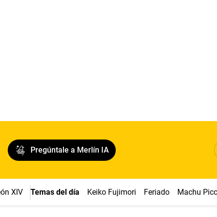
Pregúntale a Merlín IA
ón XIV
Temas del día
Keiko Fujimori
Feriado
Machu Pic