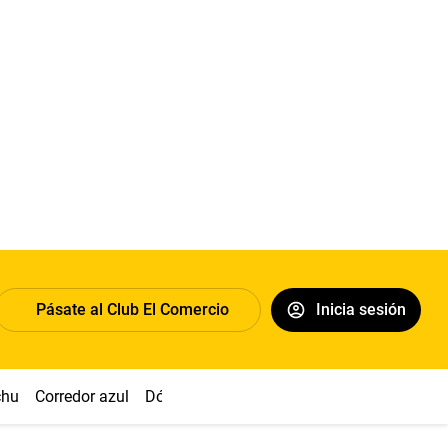
Pásate al Club El Comercio
Inicia sesión
chu
Corredor azul
Dólar
Congreso
Nasca
Acuña
Toled