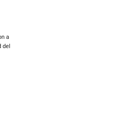
on a
 del