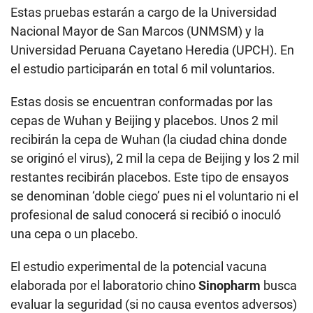
3
Estas pruebas estarán a cargo de la Universidad
m
i
Nacional Mayor de San Marcos (UNMSM) y la
n
Universidad Peruana Cayetano Heredia (UPCH). En
u
t
el estudio participarán en total 6 mil voluntarios.
e
s
,
Estas dosis se encuentran conformadas por las
1
s
cepas de Wuhan y Beijing y placebos. Unos 2 mil
e
recibirán la cepa de Wuhan (la ciudad china donde
c
o
se originó el virus), 2 mil la cepa de Beijing y los 2 mil
n
d
restantes recibirán placebos. Este tipo de ensayos
se denominan ‘doble ciego’ pues ni el voluntario ni el
profesional de salud conocerá si recibió o inoculó
una cepa o un placebo.
El estudio experimental de la potencial vacuna
elaborada por el laboratorio chino
Sinopharm
busca
evaluar la seguridad (si no causa eventos adversos)