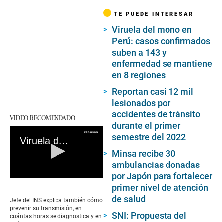
TE PUEDE INTERESAR
Viruela del mono en
Perú: casos confirmados
suben a 143 y
enfermedad se mantiene
en 8 regiones
Reportan casi 12 mil
lesionados por
accidentes de tránsito
VIDEO RECOMENDADO
durante el primer
semestre del 2022
Viruela del mono - Minsa
Minsa recibe 30
ambulancias donadas
por Japón para fortalecer
0
primer nivel de atención
seconds
of
de salud
Jefe del INS explica también cómo
0
prevenir su transmisión, en
seconds
SNI: Propuesta del
cuántas horas se diagnostica y en