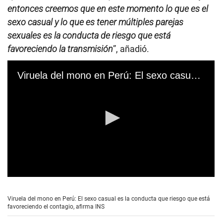
entonces creemos que en este momento lo que es el
sexo casual y lo que es tener múltiples parejas
sexuales es la conducta de riesgo que está
favoreciendo la transmisión
”, añadió.
Viruela del mono en Perú: El sexo casual es la conducta que riesgo que está favoreciendo el contagio, afirma INS
0
s
e
Viruela del mono en Perú: El sexo casual es la conducta que riesgo que está
c
favoreciendo el contagio, afirma INS
o
n