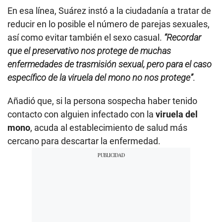
d
En esa línea, Suárez instó a la ciudadanía a tratar de
s
o
reducir en lo posible el número de parejas sexuales,
f
así como evitar también el sexo casual.
“Recordar
0
s
que el preservativo nos protege de muchas
e
c
enfermedades de trasmisión sexual, pero para el caso
o
específico de la viruela del mono no nos protege”
.
n
d
s
Añadió que, si la persona sospecha haber tenido
contacto con alguien infectado con la
viruela del
mono
, acuda al establecimiento de salud más
cercano para descartar la enfermedad.