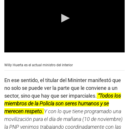
0
s
e
Willy Huerta es el actual ministro del interior
c
o
n
En ese sentido, el titular del Mininter manifestó que
d
s
no solo se puede ver la parte que le conviene a un
o
sector, sino que hay que ser imparciales.
“Todos los
f
0
miembros de la Policía son seres humanos y se
s
e
merecen respeto.
Y con lo que tiene programado una
c
movilización para el día de mañana (10 de noviembre)
o
n
la PNP venimos trabajando coordinadamente con las
d