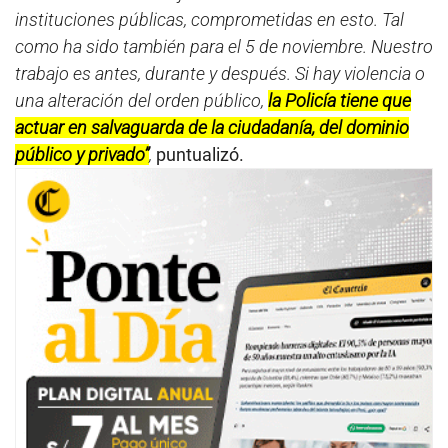
s
instituciones públicas, comprometidas en esto. Tal
como ha sido también para el 5 de noviembre. Nuestro
trabajo es antes, durante y después. Si hay violencia o
una alteración del orden público,
la Policía tiene que
actuar en salvaguarda de la ciudadanía, del dominio
público y privado”
,
puntualizó.