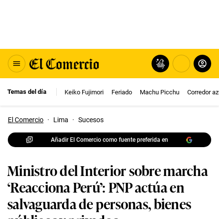
Temas del día
Keiko Fujimori
Feriado
Machu Picchu
Corredor az
El Comercio
·
Lima
·
Sucesos
Añadir El Comercio como fuente preferida en
Ministro del Interior sobre marcha
‘Reacciona Perú’: PNP actúa en
salvaguarda de personas, bienes