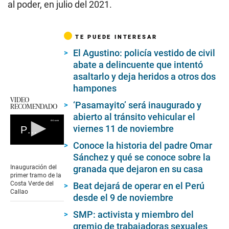
al poder, en julio del 2021.
TE PUEDE INTERESAR
El Agustino: policía vestido de civil
abate a delincuente que intentó
asaltarlo y deja heridos a otros dos
hampones
VIDEO
‘Pasamayito’ será inaugurado y
RECOMENDADO
abierto al tránsito vehicular el
viernes 11 de noviembre
Primer Tramo De La Costa Verde Callao
Conoce la historia del padre Omar
0
seconds
Sánchez y qué se conoce sobre la
of
Inauguración del
granada que dejaron en su casa
0
primer tramo de la
seconds
Costa Verde del
Beat dejará de operar en el Perú
Callao
desde el 9 de noviembre
SMP: activista y miembro del
gremio de trabajadoras sexuales