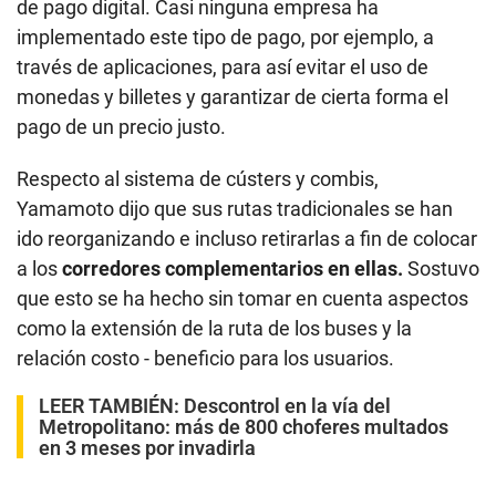
en 3 meses por invadirla
“
Hace poco se retiró la línea 306 del corredor azul que
dejó sin servicio a toda la zona de San Juan de
Amancaes. Y por en la avenida Arenales se ha puesto
un corredor azul que solo llega hasta la avenida Pardo,
reemplazando en parte a la tradicional línea 73, que
iba hasta Villa El Salvador. Entonces, mucha gente se
está viendo perjudicada porque están gastando más
dinero con rutas que hacían antes en un solo bus,
claro, con un peor servicio probablemente, pero que al
menos satisfacía sus necesidades
”, explicó.
Informalidad y tráfico en aumento
Taxis colectivos