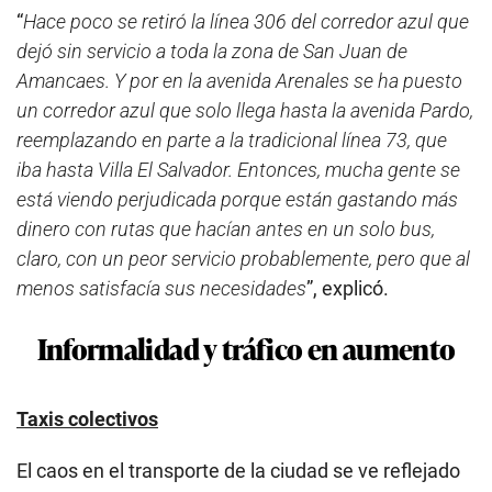
El caos en el transporte de la ciudad se ve reflejado
entre otras cosas a través de la
informalidad
y el
tráfico
, factores que parecieran haberse impuesto
por completo.
SI se habla de
transporte informal
se tiene que
mencionar el tema de los taxis colectivos. Este tipo
de transporte, prohibido por las normas de tránsito,
se han expandido por diversas calles y avenidas de
la capital. Para muchas personas se ha convertido
en su principal medio para poder trasladarse de un
lugar a otro y en un menor tiempo.