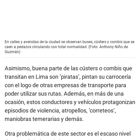
Otra problemática de este sector es el escaso nivel
de pago digital. Casi ninguna empresa ha
implementado este tipo de pago, por ejemplo, a
través de aplicaciones, para así evitar el uso de
monedas y billetes y garantizar de cierta forma el
pago de un precio justo.
Respecto al sistema de cústers y combis,
Yamamoto dijo que sus rutas tradicionales se han
ido reorganizando e incluso retirarlas a fin de colocar
a los
corredores complementarios en ellas.
Sostuvo
que esto se ha hecho sin tomar en cuenta aspectos
como la extensión de la ruta de los buses y la
relación costo - beneficio para los usuarios.
LEER TAMBIÉN:
Descontrol en la vía del
Metropolitano: más de 800 choferes multados