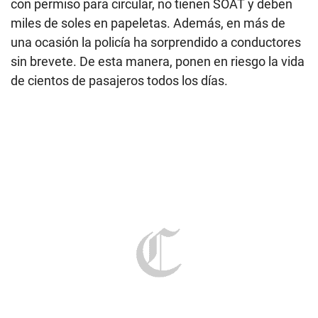
En calles y avenidas de la ciudad se observan buses, cústers y combis que se
caen a pedazos circulando con total normalidad. (Foto: Anthony Niño de
Guzmán)
Asimismo, buena parte de las cústers o combis que
transitan en Lima son ‘piratas’, pintan su carrocería
con el logo de otras empresas de transporte para
poder utilizar sus rutas. Además, en más de una
ocasión, estos conductores y vehículos protagonizan
episodios de violencia, atropellos, ‘correteos’,
maniobras temerarias y demás.