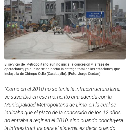
El servicio del Metropolitano aun no inicia la concesión y la fase de
operaciones, ya que no se ha hecho la entrega total de las estaciones, que
incluye la de Chimpu Ocllo (Carabayllo). (Foto: Jorge Cerdán)
“
Como en el 2010 no se tenía la infraestructura lista,
se suscribió en ese momento una adenda con la
Municipalidad Metropolitana de Lima, en la cual se
indicaba que el plazo de la concesión de los 12 años
no entraba a regir en el 2010, sino cuando concluyera
la infraestructura para el sistema, es decir, cuando
inicie la operación Chimpu Ocllo
”, expresó José Díaz,
representante de Lima Bus, operador del
Metropolitano
.
Por esta razón, según las empresas concesionarias,
el
Metropolitano
ha funcionado hasta la actualidad
como si estuviera en periodo de prueba. Estas dos