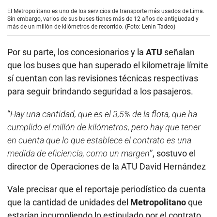
“
Hay una cantidad, que es el 3,5% de la flota, que ha
cumplido el millón de kilómetros, pero hay que tener
en cuenta que lo que establece el contrato es una
medida de eficiencia, como un margen
”, sostuvo el
director de Operaciones de la ATU David Hernández
Vale precisar que el reportaje periodístico da cuenta
que la cantidad de unidades del
Metropolitano
que
estarían incumpliendo lo estipulado por el contrato
es mucho más que el 3,5%. Se trataría de casi el 17%
de vehículos. Esto, teniendo en cuenta tanto los
buses troncales como los alimentadores.
En tanto, por increíble que parezca, pese a tener
más de 10 años funcionando, técnicamente el
servicio del
Metropolitano
no inicia la concesión y la