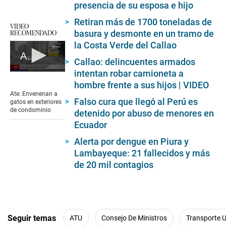
presencia de su esposa e hijo
Retiran más de 1700 toneladas de
VIDEO
RECOMENDADO
basura y desmonte en un tramo de
la Costa Verde del Callao
Ate: Envenenan a gatos en exteriores de condominio
Callao: delincuentes armados
intentan robar camioneta a
0
seconds
hombre frente a sus hijos | VIDEO
of
Ate: Envenenan a
1
Falso cura que llegó al Perú es
gatos en exteriores
minute,
de condominio
detenido por abuso de menores en
41
seconds
Ecuador
Alerta por dengue en Piura y
Lambayeque: 21 fallecidos y más
de 20 mil contagios
Seguir temas
ATU
Consejo De Ministros
Transporte 