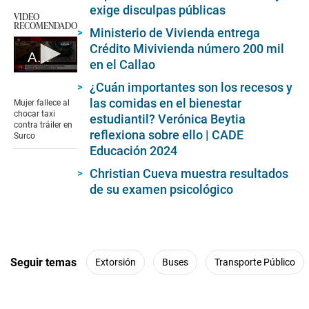
exige disculpas públicas
VIDEO
RECOMENDADO
Ministerio de Vivienda entrega
Crédito Mivivienda número 200 mil
Accidente en Surco: mujer fallece al chocar taxi contra tráiler
en el Callao
0
¿Cuán importantes son los recesos y
seconds
of
las comidas en el bienestar
Mujer fallece al
5
chocar taxi
estudiantil? Verónica Beytia
minutes,
contra tráiler en
32
reflexiona sobre ello | CADE
Surco
seconds
Educación 2024
Christian Cueva muestra resultados
de su examen psicológico
Seguir temas
Extorsión
Buses
Transporte Público