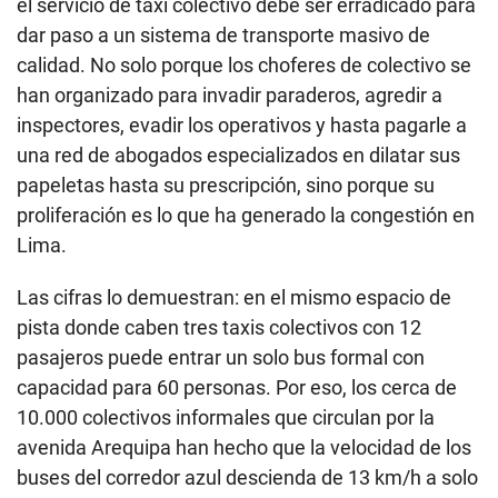
el servicio de taxi colectivo debe ser erradicado para
i
dar paso a un sistema de transporte masivo de
n
u
calidad. No solo porque los choferes de colectivo se
t
e
han organizado para invadir paraderos, agredir a
s
inspectores, evadir los operativos y hasta pagarle a
,
4
una red de abogados especializados en dilatar sus
8
s
papeletas hasta su prescripción, sino porque su
e
c
proliferación es lo que ha generado la congestión en
o
Lima.
n
d
s
Las cifras lo demuestran: en el mismo espacio de
pista donde caben tres taxis colectivos con 12
pasajeros puede entrar un solo bus formal con
capacidad para 60 personas. Por eso, los cerca de
10.000 colectivos informales que circulan por la
avenida Arequipa han hecho que la velocidad de los
buses del corredor azul descienda de 13 km/h a solo