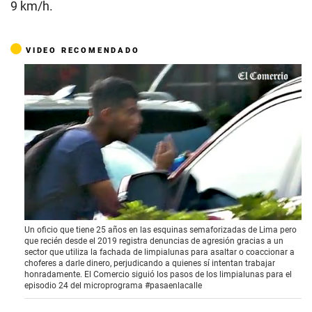
9 km/h.
VIDEO RECOMENDADO
0
Un oficio que tiene 25 años en las esquinas semaforizadas de Lima pero
o
que recién desde el 2019 registra denuncias de agresión gracias a un
f
sector que utiliza la fachada de limpialunas para asaltar o coaccionar a
9
choferes a darle dinero, perjudicando a quienes sí intentan trabajar
m
honradamente. El Comercio siguió los pasos de los limpialunas para el
i
episodio 24 del microprograma #pasaenlacalle
n
u