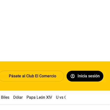
Pásate al Club El Comercio
Inicia sesión
Biles
Dólar
Papa León XIV
U vs Cristal
Congreso
Mach