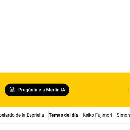
Pregúntale a Merlín IA
belardo de la Espriella
Temas del día
Keiko Fujimori
Simon 