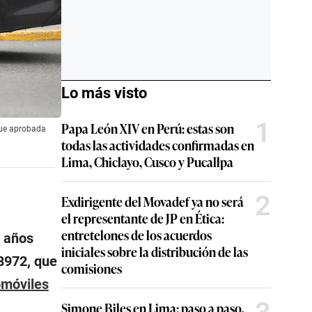
Lo más visto
1
Papa León XIV en Perú: estas son
 fue aprobada
todas las actividades confirmadas en
Lima, Chiclayo, Cusco y Pucallpa
2
Exdirigente del Movadef ya no será
el representante de JP en Ética:
entretelones de los acuerdos
o años
iniciales sobre la distribución de las
28972, que
comisiones
omóviles
Simone Biles en Lima: paso a paso,