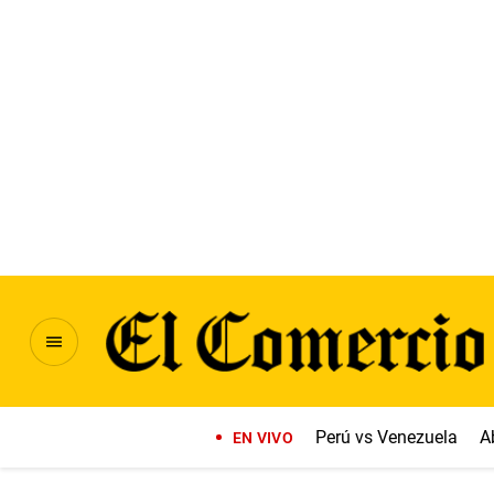
Perú vs Venezuela
A
EN VIVO