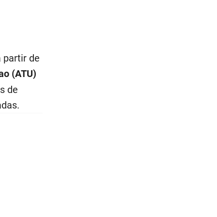
partir de
lao (ATU)
es de
adas.