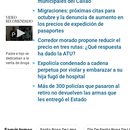
municipales del Callao
Migraciones: próximas citas para
octubre y la denuncia de aumento en
VIDEO
RECOMENDADO
los precios de expedición de
pasaportes
Pinky y Cerebro vendían droga en La Libertad
Corredor morado propone reducir el
0
precio en tres rutas: ¿Qué respuesta
seconds
of
ha dado la ATU?
Padre e hijo se
2
dedicaban a la
minutes,
Expolicía condenado a cadena
venta de droga
16
perpetua por violar y embarazar a su
seconds
hija fugó de hospital
Más de 300 policías que pasaron al
retiro no devuelven las armas que
les entregó el Estado
Seguir temas
Santa Rosa De Lima
Día De Santa Rosa De L