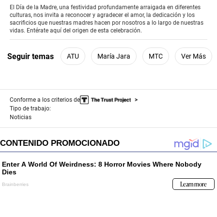
of
El Día de la Madre, una festividad profundamente arraigada en diferentes
2
culturas, nos invita a reconocer y agradecer el amor, la dedicación y los
minutes,
sacrificios que nuestras madres hacen por nosotros a lo largo de nuestras
33
vidas. Entérate aquí del origen de esta celebración.
seconds
Seguir temas
ATU
María Jara
MTC
Ver Más
Conforme a los criterios de
Tipo de trabajo:
Noticias