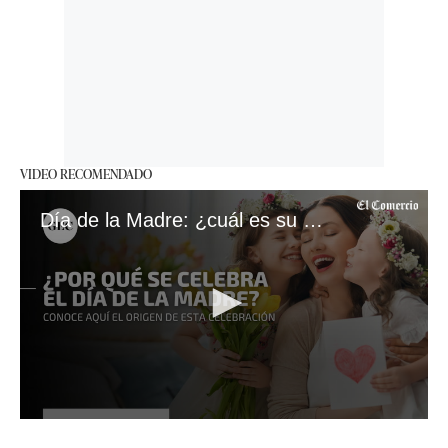
VIDEO RECOMENDADO
Día de la Madre: ¿cuál es su origen y por qué no se celebra el mismo día en todo el mundo?
0
seconds