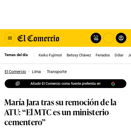
Temas del día
Keiko Fujimori
Betssy Chávez
Feriados
Dólar
J
El Comercio
·
Lima
·
Transporte
Añadir El Comercio como fuente preferida en
María Jara tras su remoción de la
ATU: “El MTC es un ministerio
cementero”