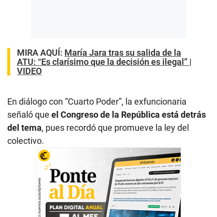
MIRA AQUÍ:
María Jara tras su salida de la
ATU: “Es clarísimo que la decisión es ilegal” |
VIDEO
En diálogo con “Cuarto Poder”, la exfuncionaria
señaló que
el Congreso de la República está detrás
del tema
, pues recordó que promueve la ley del
colectivo.