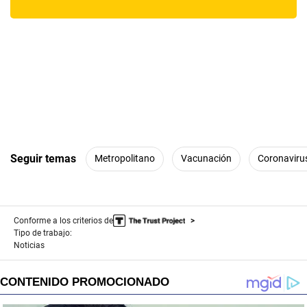
Seguir temas
Metropolitano
Vacunación
Coronaviru
Conforme a los criterios de
Tipo de trabajo:
Noticias