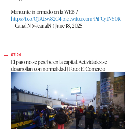
Mantente informado en la WEB ?
https://t.co/QTAt5w82G4
pic.twitter.com/PjFCyTN80R
— Canal N (@canalN_)
June 18, 2025
07:24
El paro no se percibe en la capital. Actividades se
desarrollan con normalidad | Foto: El Comercio