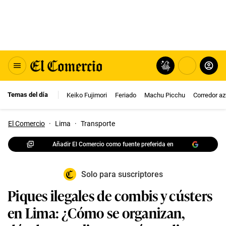
Temas del día
Keiko Fujimori
Feriado
Machu Picchu
Corredor az
El Comercio
·
Lima
·
Transporte
Añadir El Comercio como fuente preferida en
Solo para suscriptores
Piques ilegales de combis y cústers
en Lima: ¿Cómo se organizan,