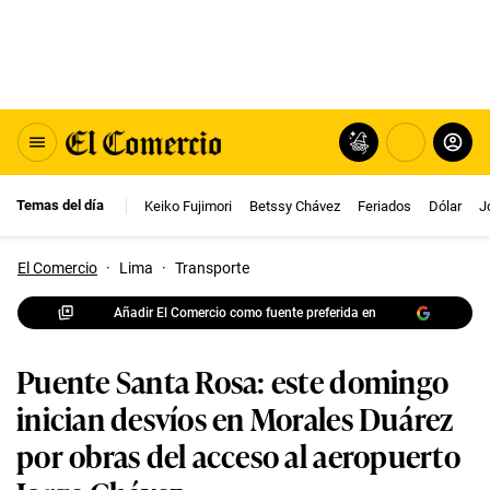
Temas del día
Keiko Fujimori
Betssy Chávez
Feriados
Dólar
J
El Comercio
·
Lima
·
Transporte
Añadir El Comercio como fuente preferida en
Puente Santa Rosa: este domingo
inician desvíos en Morales Duárez
por obras del acceso al aeropuerto