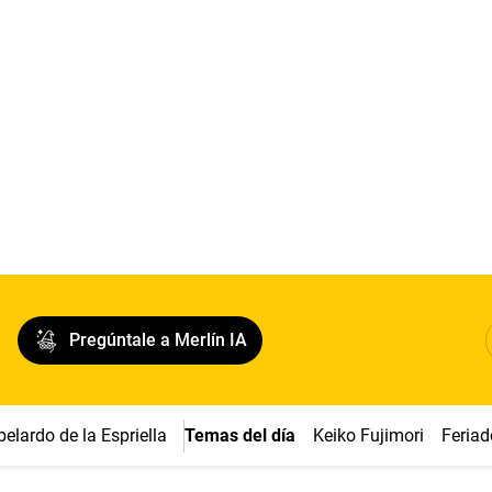
Pregúntale a Merlín IA
belardo de la Espriella
Temas del día
Keiko Fujimori
Feriad