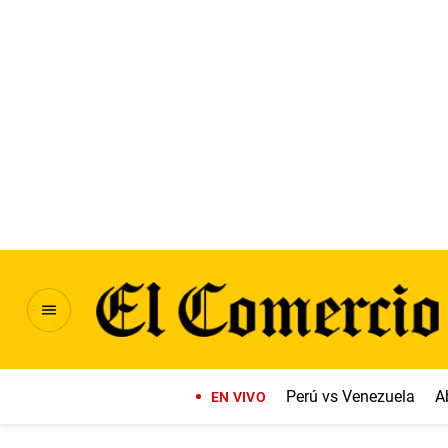
Perú vs Venezuela
A
EN VIVO