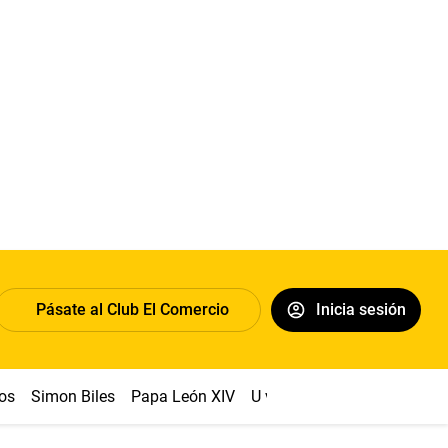
Pásate al Club El Comercio
Inicia sesión
os
Simon Biles
Papa León XIV
U vs Cristal
Dólar
Congr