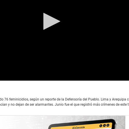
ado 76 feminicidios, según un reporte de la Defensoría del Pueblo. Lima y Arequipa 
cian y no dejan de ser alarmantes. Junio fue el que registró más crímenes de este t