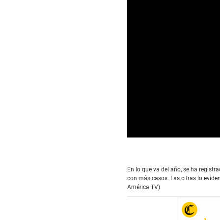
0
s
e
c
En lo que va del año, se ha registr
o
con más casos. Las cifras lo eviden
n
d
América TV)
s
o
f
3