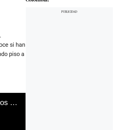
.
oce si han
ndo piso a
Defensoría del Pueblo confirma 76 casos de feminicidios en lo que va del año