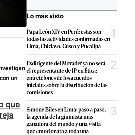
Lo más visto
1
Papa León XIV en Perú: estas son
todas las actividades confirmadas en
Lima, Chiclayo, Cusco y Pucallpa
2
Exdirigente del Movadef ya no será
nvestigan
el representante de JP en Ética:
entretelones de los acuerdos
 con un
iniciales sobre la distribución de las
comisiones
to que
3
Simone Biles en Lima: paso a paso,
reja
la agenda de la gimnasta más
ganadora del mundo y una visita
que emocionará a toda una