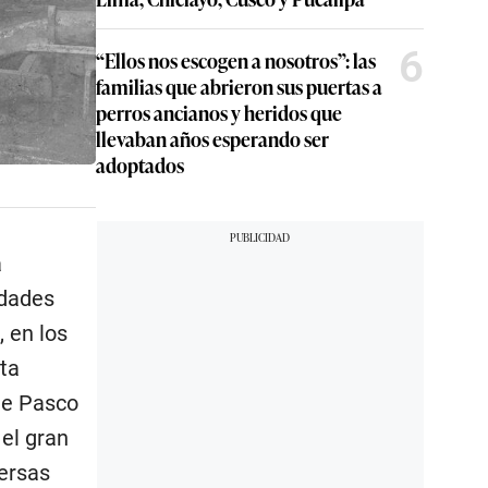
6
“Ellos nos escogen a nosotros”: las
familias que abrieron sus puertas a
perros ancianos y heridos que
llevaban años esperando ser
adoptados
a
idades
, en los
lta
de Pasco
el gran
versas