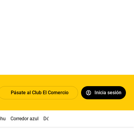
Pásate al Club El Comercio
Inicia sesión
chu
Corredor azul
Dólar
Congreso
Nasca
Acuña
Toled