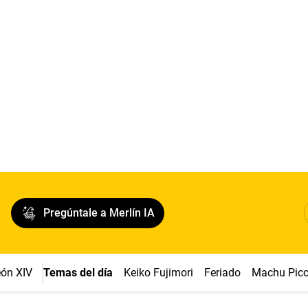
Pregúntale a Merlín IA
ón XIV
Temas del día
Keiko Fujimori
Feriado
Machu Pic