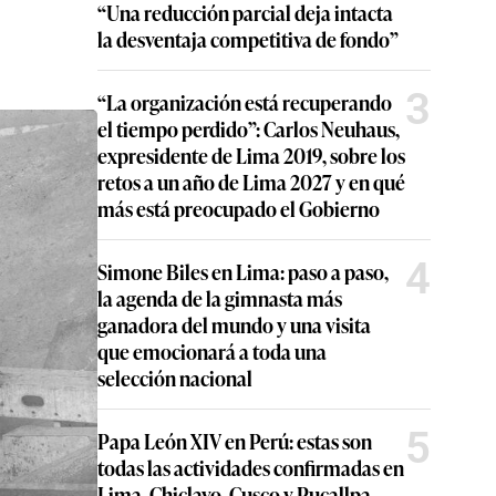
“Una reducción parcial deja intacta
la desventaja competitiva de fondo”
3
“La organización está recuperando
el tiempo perdido”: Carlos Neuhaus,
expresidente de Lima 2019, sobre los
retos a un año de Lima 2027 y en qué
más está preocupado el Gobierno
4
Simone Biles en Lima: paso a paso,
la agenda de la gimnasta más
ganadora del mundo y una visita
que emocionará a toda una
selección nacional
5
Papa León XIV en Perú: estas son
todas las actividades confirmadas en
Lima, Chiclayo, Cusco y Pucallpa