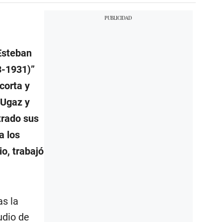
“Esteban
3-1931)”
corta y
 Ugaz y
trado sus
a los
o, trabajó
as la
udio de