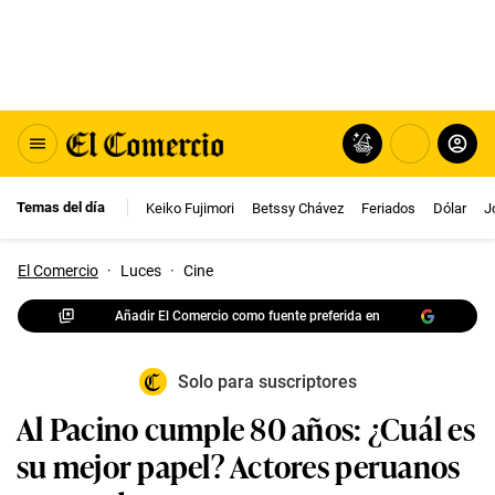
Temas del día
Keiko Fujimori
Betssy Chávez
Feriados
Dólar
J
El Comercio
·
Luces
·
Cine
Añadir El Comercio como fuente preferida en
Solo para suscriptores
Al Pacino cumple 80 años: ¿Cuál es
su mejor papel? Actores peruanos