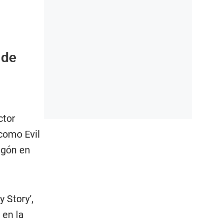
 de
ctor
como Evil
igón en
 Story’,
 en la