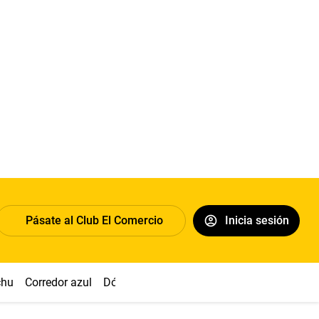
Pásate al Club El Comercio
Inicia sesión
chu
Corredor azul
Dólar
Congreso
Nasca
Acuña
Toled