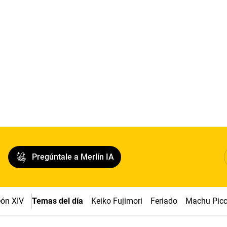
Pregúntale a Merlín IA
ón XIV
Temas del día
Keiko Fujimori
Feriado
Machu Pic