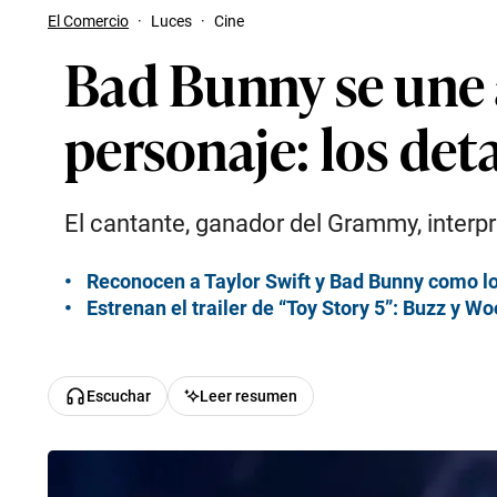
El Comercio
·
Luces
·
Cine
Bad Bunny se une a
personaje: los deta
El cantante, ganador del Grammy, interp
Reconocen a Taylor Swift y Bad Bunny como los
Estrenan el trailer de “Toy Story 5”: Buzz y W
Escuchar
Leer resumen