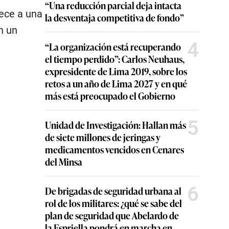
“Una reducción parcial deja intacta
nece a una
la desventaja competitiva de fondo”
n un
4
“La organización está recuperando
el tiempo perdido”: Carlos Neuhaus,
expresidente de Lima 2019, sobre los
retos a un año de Lima 2027 y en qué
más está preocupado el Gobierno
5
Unidad de Investigación: Hallan más
de siete millones de jeringas y
medicamentos vencidos en Cenares
del Minsa
6
De brigadas de seguridad urbana al
rol de los militares: ¿qué se sabe del
plan de seguridad que Abelardo de
la Espriella pondrá en marcha en