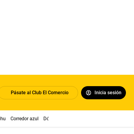
Pásate al Club El Comercio
Inicia sesión
chu
Corredor azul
Dólar
Congreso
Nasca
Acuña
Toled