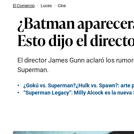
El Comercio
·
Luces
·
Cine
¿Batman aparecerá
Esto dijo el direc
El director James Gunn aclaró los rumore
Superman.
¿Gokú vs. Superman?¿Hulk vs. Spawn?: arte p
“Superman Legacy”: Milly Alcock es la nueva 