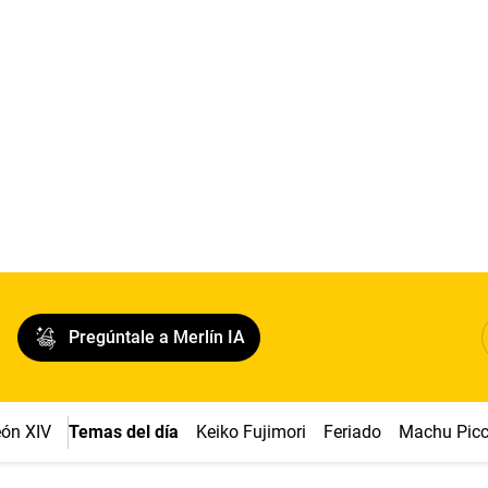
Pregúntale a Merlín IA
ón XIV
Temas del día
Keiko Fujimori
Feriado
Machu Pic