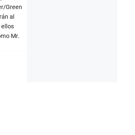
er/Green
rán al
 ellos
omo Mr.