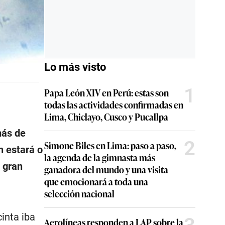
Lo más visto
1
Papa León XIV en Perú: estas son
todas las actividades confirmadas en
Lima, Chiclayo, Cusco y Pucallpa
más de
2
Simone Biles en Lima: paso a paso,
n estará o
la agenda de la gimnasta más
a gran
ganadora del mundo y una visita
que emocionará a toda una
selección nacional
inta iba
Aerolíneas responden a LAP sobre la