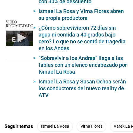
con 30% de descuento
Ismael La Rosa y Virna Flores abren
su propia productora
VIDEO
RECOMENDADO
¿Cómo sobrevivieron 72 días sin
agua ni comida a 40 grados bajo
EC - Giovanni Ciccia
cero? Lo que no se contó de tragedia
en los Andes
0
seconds
of
“Sobrevivir a los Andres” llega a las
6
tablas con un elenco encabezado por
minutes,
Ismael La Rosa
8
seconds
Ismael La Rosa y Susan Ochoa serán
los conductores del nuevo reality de
ATV
Seguir temas
Ismael La Rosa
Virna Flores
Varek La 