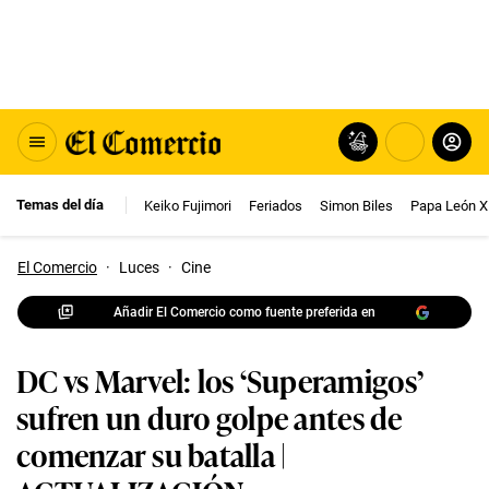
Temas del día
Keiko Fujimori
Feriados
Simon Biles
Papa León X
El Comercio
·
Luces
·
Cine
Añadir El Comercio como fuente preferida en
DC vs Marvel: los ‘Superamigos’
sufren un duro golpe antes de
comenzar su batalla |