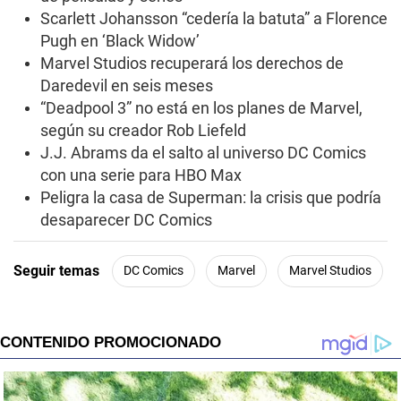
n
Scarlett Johansson “cedería la batuta” a Florence
u
t
Pugh en ‘Black Widow’
e
s
Marvel Studios recuperará los derechos de
,
Daredevil en seis meses
2
7
“Deadpool 3” no está en los planes de Marvel,
s
según su creador Rob Liefeld
e
c
J.J. Abrams da el salto al universo DC Comics
o
con una serie para HBO Max
n
d
Peligra la casa de Superman: la crisis que podría
s
desaparecer DC Comics
Seguir temas
DC Comics
Marvel
Marvel Studios