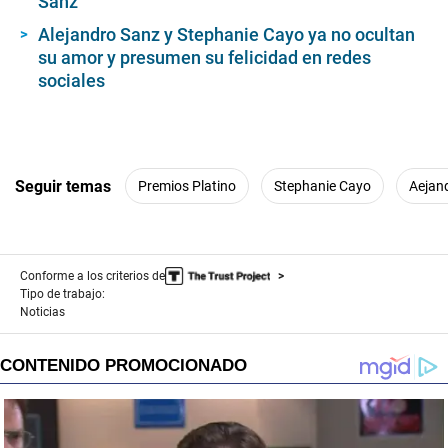
Sanz
Alejandro Sanz y Stephanie Cayo ya no ocultan
su amor y presumen su felicidad en redes
sociales
Seguir temas
Premios Platino
Stephanie Cayo
Aejan
Conforme a los criterios de
Tipo de trabajo:
Noticias