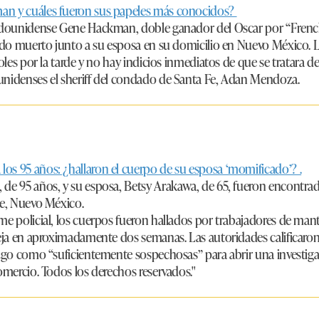
an y cuáles fueron sus papeles más conocidos?
tadounidense Gene Hackman, doble ganador del Oscar por “Fren
lado muerto junto a su esposa en su domicilio en Nuevo México. L
coles por la tarde y no hay indicios inmediatos de que se tratara d
unidenses el sheriff del condado de Santa Fe, Adan Mendoza.
s 95 años: ¿hallaron el cuerpo de su esposa ‘momificado’? .
, de 95 años, y su esposa,
Betsy Arakawa
, de 65, fueron encontrad
Fe, Nuevo México.
me policial, los cuerpos fueron hallados por trabajadores de ma
reja en aproximadamente dos semanas. Las autoridades calificaron
azgo como “suficientemente sospechosas” para abrir una investig
omercio. Todos los derechos reservados."