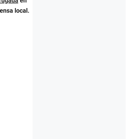
drugada
en
ensa local.