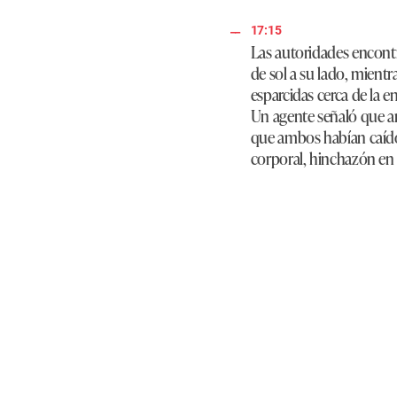
17:15
Las autoridades encontr
de sol a su lado, mient
esparcidas cerca de la e
Un agente señaló que am
que ambos habían caído
corporal, hinchazón en 