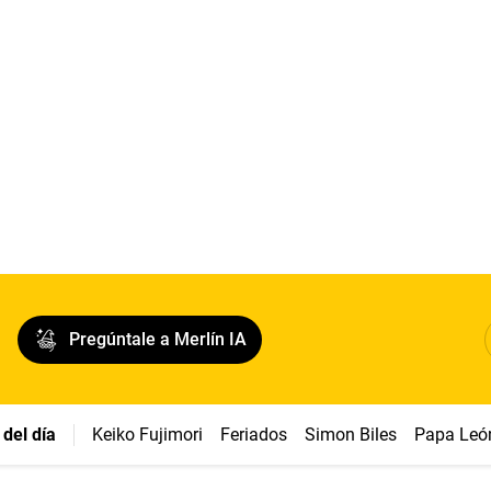
Pregúntale a Merlín IA
del día
Keiko Fujimori
Feriados
Simon Biles
Papa Leó