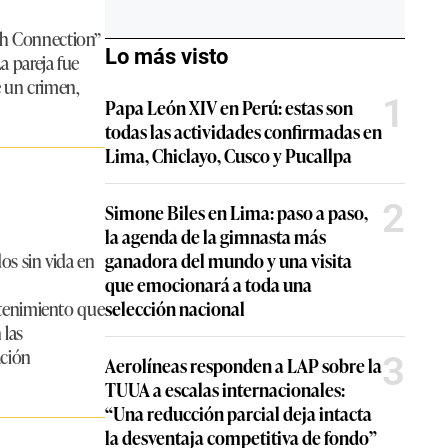
ch Connection”
Lo más visto
a pareja fue
e un crimen,
1
Papa León XIV en Perú: estas son
todas las actividades confirmadas en
Lima, Chiclayo, Cusco y Pucallpa
2
Simone Biles en Lima: paso a paso,
la agenda de la gimnasta más
os sin vida en
ganadora del mundo y una visita
que emocionará a toda una
ntenimiento que
selección nacional
 las
ación
3
Aerolíneas responden a LAP sobre la
TUUA a escalas internacionales:
“Una reducción parcial deja intacta
la desventaja competitiva de fondo”