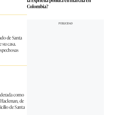
la Espriella pondrá en marcha en
Colombia?
dado de Santa
 su casa.
sospechosas
siderada como
s. Hackman, de
cilio de Santa