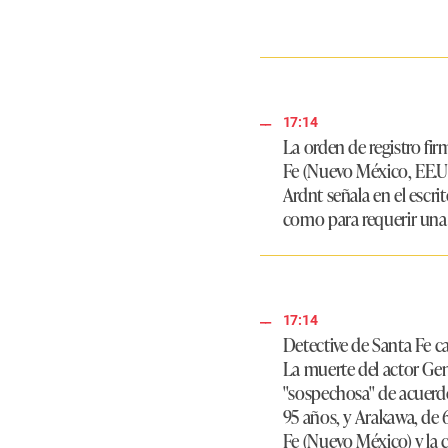
17:14
La orden de registro fir
Fe (Nuevo México, EE.UU.
Ardnt señala en el escri
como para requerir una 
17:14
Detective de Santa Fe 
La muerte del actor
Ge
"sospechosa" de acuerdo
95 años, y Arakawa, de 
Fe (Nuevo México) y la