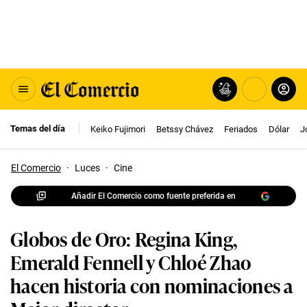
Temas del día
Keiko Fujimori
Betssy Chávez
Feriados
Dólar
J
El Comercio
·
Luces
·
Cine
Añadir El Comercio como fuente preferida en
Globos de Oro: Regina King,
Emerald Fennell y Chloé Zhao
hacen historia con nominaciones a