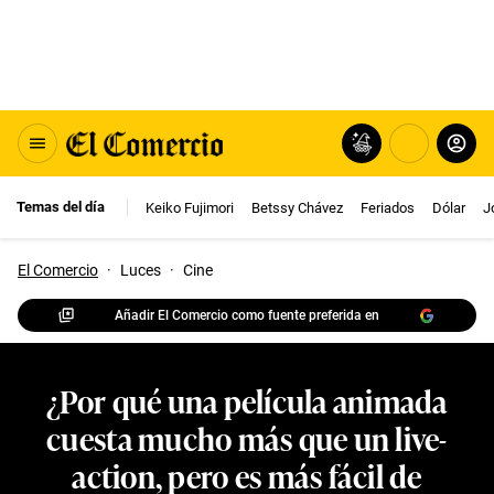
Temas del día
Keiko Fujimori
Betssy Chávez
Feriados
Dólar
J
El Comercio
·
Luces
·
Cine
Añadir El Comercio como fuente preferida en
¿Por qué una película animada
cuesta mucho más que un live-
action, pero es más fácil de