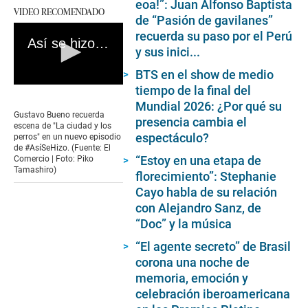
eoa!”: Juan Alfonso Baptista
VIDEO RECOMENDADO
de “Pasión de gavilanes”
recuerda su paso por el Perú
Así se hizo - Gustavo Bueno
y sus inici...
BTS en el show de medio
0
tiempo de la final del
seconds
Mundial 2026: ¿Por qué su
of
Gustavo Bueno recuerda
presencia cambia el
3
escena de "La ciudad y los
minutes,
espectáculo?
perros" en un nuevo episodio
42
de #AsíSeHizo. (Fuente: El
seconds
“Estoy en una etapa de
Comercio | Foto: Piko
Tamashiro)
florecimiento”: Stephanie
Cayo habla de su relación
con Alejandro Sanz, de
“Doc” y la música
“El agente secreto” de Brasil
corona una noche de
memoria, emoción y
celebración iberoamericana