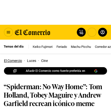
Temas del día
Keiko Fujimori
Feriado
Machu Picchu
Corredor az
El Comercio
·
Luces
·
Cine
Añadir El Comercio como fuente preferida en
“Spiderman: No Way Home”: Tom
Holland, Tobey Maguire y Andrew
Garfield recrean icónico meme