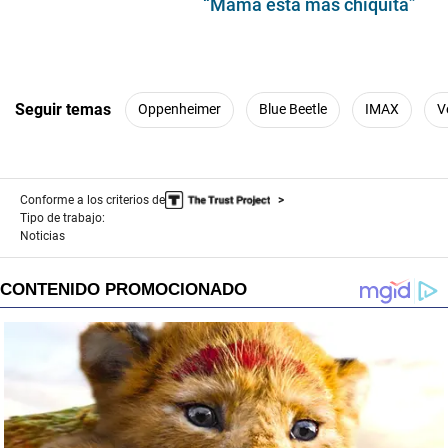
“Mamá está más chiquita”
Seguir temas
Oppenheimer
Blue Beetle
IMAX
V
Conforme a los criterios de
Tipo de trabajo:
Noticias