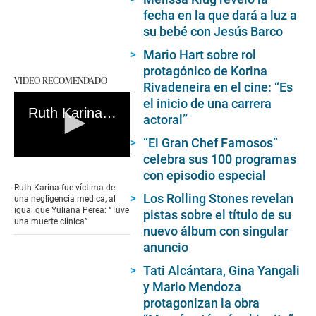
fecha en la que dará a luz a
su bebé con Jesús Barco
Mario Hart sobre rol
protagónico de Korina
VIDEO RECOMENDADO
Rivadeneira en el cine: “Es
el inicio de una carrera
Ruth Karina fue víctima de una negligencia médica, al igual que Yuliana Perea: “Tuve una muerte clínica”
actoral”
“El Gran Chef Famosos”
celebra sus 100 programas
0
seconds
con episodio especial
of
Ruth Karina fue víctima de
0
Los Rolling Stones revelan
una negligencia médica, al
seconds
igual que Yuliana Perea: “Tuve
pistas sobre el título de su
una muerte clínica”
nuevo álbum con singular
anuncio
Tati Alcántara, Gina Yangali
y Mario Mendoza
protagonizan la obra