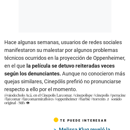
Hace algunas semanas, usuarios de redes sociales
manifestaron su malestar por algunos problemas
técnicos ocurridos en la proyección de Oppenheimer,
en el que
la película se detuvo reiteradas veces
según los denunciantes.
Aunque no conocieron más
quejas similares, Cinepólis prefirió no pronunciarse
respecto a ello por el momento.
@ojodecholo
Acá, en el Cinepolis Larcomar.
#cinepolispe
#cinepolis
#perucine
#larcomar
#larcomarmiraflores
#oppenheimer
#barbie
#torrents
♬ sonido
original - Stifs 👁️
TE PUEDE INTERESAR
Melissa Klug reveló la