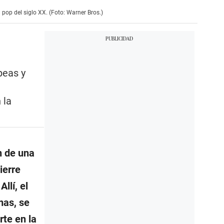
 pop del siglo XX. (Foto: Warner Bros.)
peas y
 la
n de una
ierre
llí, el
mas, se
rte en la