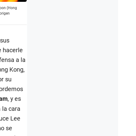
loon (Hong
origen
 sus
e hacerle
fensa a la
ong Kong,
or su
ecordemos
nam
, y es
 la cara
ruce Lee
no se