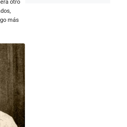
 era otro
ados,
migo más