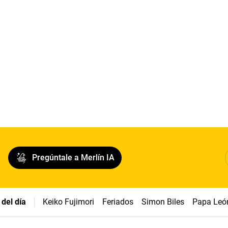
Pregúntale a Merlín IA
del día
Keiko Fujimori
Feriados
Simon Biles
Papa Leó